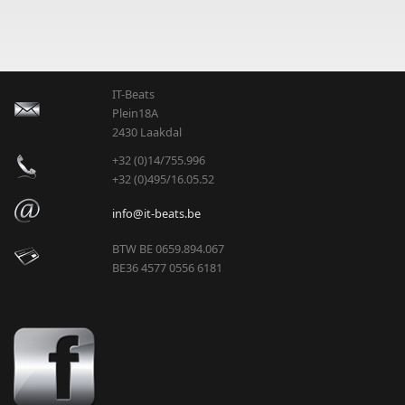
IT-Beats
Plein18A
2430 Laakdal
+32 (0)14/755.996
+32 (0)495/16.05.52
info@it-beats.be
BTW BE 0659.894.067
BE36 4577 0556 6181